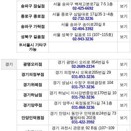
서울 송파구 백제고분로7길 7-5 1층
송파구 잠실점
보기
02-425-6692
서울 종로구 삼일대로 17길35 1~4층
종로구 종로점
보기
02-732-3236
서울 송파구 송이로20길 8
송파구 가락점
보기
02-404-3392
서울 성북구 길음로 11 (107~115호)
성북구 길음점
보기
02-943-3236
※서울시 기타구
가능
경기 광명시 오리로 854번길 6
경기
광명오리점
보기
02-2689-2234
경기 의정부시 오목로205번길 29
경기의정부점
보기
031-853-3236
경기 성남시 수정구 위례광장로 104
경기위례점
보기
031-757-3236
경기 하남시 미사강변중앙로170번길 10
경기하남점
보기
031-792-3236
경기 양주시 옥정동로7다길 74 1층
경기양주점
보기
031-868-3236
경기 안양시 동안구 인덕원로24번길 73
안양인덕원점
웰빙타워 202호
보기
031-422-3592
경기 과천시 관문로 92 B동 (107~109