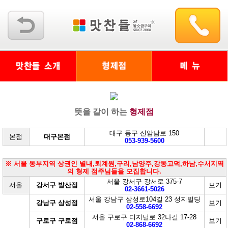
뜻을 같이 하는
형제점
대구 동구 신암남로 150
본점
대구본점
053-939-5600
※ 서울 동부지역 상권인 별내,퇴계원,구리,남양주,강동고덕,하남,수서지역
의 형제 점주님들을 모집합니다.
서울 강서구 강서로 375-7
서울
강서구 발산점
보기
02-3661-5026
서울 강남구 삼성로104길 23 성지빌딩
강남구 삼성점
보기
02-558-6692
서울 구로구 디지털로 32나길 17-28
구로구 구로점
보기
02-868-6692