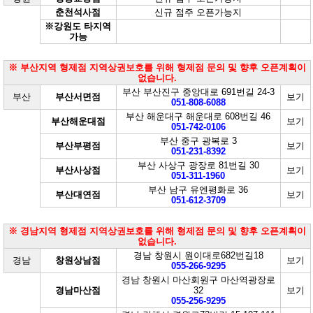
춘천석사점
신규 점주 오픈가능지
※강원도 타지역
가능
※ 부산지역 형제점 지역상권보호를 위해 형제점 문의 및 향후 오픈계획이
없습니다.
부산 부산진구 중앙대로 691번길 24-3
부산
부산서면점
보기
051-808-6088
부산 해운대구 해운대로 608번길 46
부산해운대점
보기
051-742-0106
부산 중구 광복로 3
부산부평점
보기
051-231-8392
부산 사상구 광장로 81번길 30
부산사상점
보기
051-311-1960
부산 남구 유엔평화로 36
부산대연점
보기
051-612-3709
※ 경남지역 형제점 지역상권보호를 위해 형제점 문의 및 향후 오픈계획이
없습니다.
경남 창원시 원이대로682번길18
경남
창원상남점
보기
055-266-9295
경남 창원시 마산회원구 마산역광장로
경남마산점
32
보기
055-256-9295