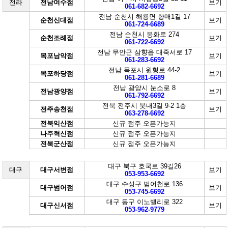
전라
전남여수점
보기
061-682-6692
전남 순천시 해룡면 향매1길 17
순천신대점
보기
061-724-6689
전남 순천시 봉화로 274
순천조례점
보기
061-722-6692
전남 무안군 삼향읍 대죽서로 17
목포남악점
보기
061-283-6692
전남 목포시 원형로 44-2
목포하당점
보기
061-281-6689
전남 광양시 눈소로 8
전남광양점
보기
061-792-6692
전북 전주시 붓내3길 9-2 1층
전주송천점
보기
063-278-6692
전북익산점
신규 점주 오픈가능지
나주혁신점
신규 점주 오픈가능지
전북군산점
신규 점주 오픈가능지
대구 북구 호국로 39길26
대구
대구서변점
보기
053-953-6692
대구 수성구 범어천로 136
대구범어점
보기
053-745-6692
대구 동구 이노밸리로 322
대구신서점
보기
053-962-9779