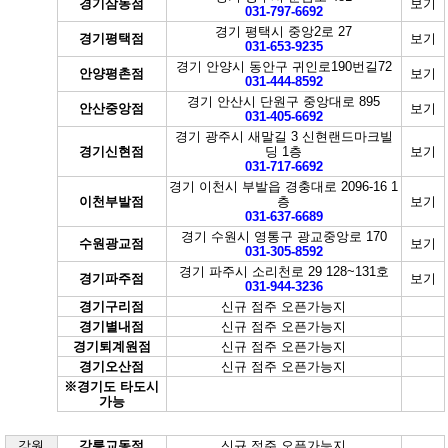
경기삼동점
보기
031-797-6692
경기 평택시 중앙2로 27
경기평택점
보기
031-653-9235
경기 안양시 동안구 귀인로190번길72
안양평촌점
보기
031-444-8592
경기 안산시 단원구 중앙대로 895
안산중앙점
보기
031-405-6692
경기 광주시 새말길 3 신현랜드마크빌
경기신현점
딩 1층
보기
031-717-6692
경기 이천시 부발읍 경충대로 2096-16 1
이천부발점
층
보기
031-637-6689
경기 수원시 영통구 광교중앙로 170
수원광교점
보기
031-305-8592
경기 파주시 소리천로 29 128~131호
경기파주점
보기
031-944-3236
경기구리점
신규 점주 오픈가능지
경기별내점
신규 점주 오픈가능지
경기퇴계원점
신규 점주 오픈가능지
경기오산점
신규 점주 오픈가능지
※경기도 타도시
가능
강원
강릉교동점
신규 점주 오픈가능지