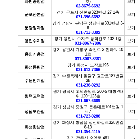
과천중앙점
호)
보기
02-3679-6692
경기 군포시 산본로323번길 27 1층
군포산본점
보기
031-396-6692
경기 성남시 분당구 성남대로331번길 3-
분당정자점
6
보기
031-713-3392
경기 용인시 수지구 풍덕천로 132 1층
용인수지점
보기
031-8067-7806
경기 용인시 기흥구 죽전로 2 현타워 10
용인기흥점
1호
보기
031-8067-8381
경기 화성시 노작로195
화성동탄점
보기
031-613-7366
경기 수원특례시 팔달구 권광로187번길
수원인계점
39
보기
031-238-9292
경기 평택시 고덕중앙로 200-5 대창P타
평택고덕점
워 120~123호
보기
031-667-6689
경기 성남시 중원구 둔촌대로101번길 1
성남모란점
6-7
보기
031-723-9288
경기 화성시 향남읍 상신하길로328번길
화성향남점
8-13
보기
031-354-4115
경기 광주시 순암로 481