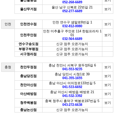
울산달동점
보기
052-268-6689
울산 남구 신복로 22번길 21
울산무거점
보기
052-277-6689
인천 연수구 샘말로8번길 1
인천
인천연수점
보기
032-812-0080
인천 미추홀구 주안로 114 한림프라자 1
인천주안점
01
보기
032-564-6689
연수구송도점
신규 점주 오픈가능지
부평구부평점
신규 점주 오픈가능지
서구청라점
신규 점주 오픈가능지
충남 천안시 서북구 원두정6길 6
충청
천안두정점
보기
041-553-9235
충남 당진시 시청1로 39
충남당진점
보기
041-355-1655
충남 아산시 어의정로133번길 5
천안아산점
보기
041-533-6692
충남 아산시 배방읍 배방로 21
아산배방점
보기
041-532-3392
충북 청주시 흥덕구 백봉로197번길 5
청주백봉점
보기
043-272-6638
충남논산점
신규 점주 오픈가능지