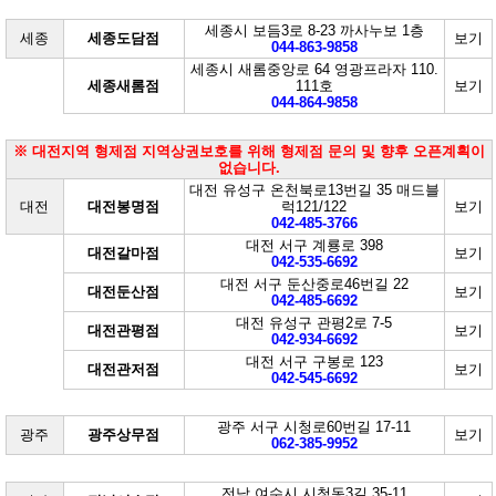
세종시 보듬3로 8-23 까사누보 1층
세종
세종도담점
보기
044-863-9858
세종시 새롬중앙로 64 영광프라자 110.
세종새롬점
111호
보기
044-864-9858
※ 대전지역 형제점 지역상권보호를 위해 형제점 문의 및 향후 오픈계획이
없습니다.
대전 유성구 온천북로13번길 35 매드블
대전
대전봉명점
럭121/122
보기
042-485-3766
대전 서구 계룡로 398
대전갈마점
보기
042-535-6692
대전 서구 둔산중로46번길 22
대전둔산점
보기
042-485-6692
대전 유성구 관평2로 7-5
대전관평점
보기
042-934-6692
대전 서구 구봉로 123
대전관저점
보기
042-545-6692
광주 서구 시청로60번길 17-11
광주
광주상무점
보기
062-385-9952
전남 여수시 시청동3길 35-11